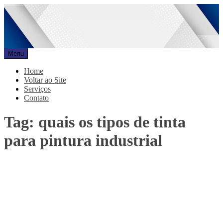
Pular
para
o
conteúdo
Menu
Promar
Blog
Home
Voltar ao Site
Serviços
Contato
Tag:
quais os tipos de tinta
para pintura industrial