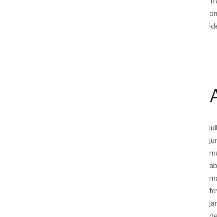
Tr
on
id
ju
ju
m
ab
m
fe
ja
d