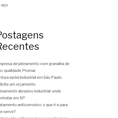
Postagens
Recentes
presa de jateamento com granalha de
o: qualidade Promar
ntura epóxi industrial em São Paulo:
licite um orçamento
teamento abrasivo industrial: onde
ntratar em SP
atamento anticorrosivo: o que é e para
e serve?