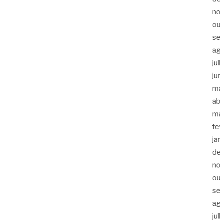
n
ou
s
a
ju
ju
m
ab
m
fe
ja
d
n
ou
s
a
ju