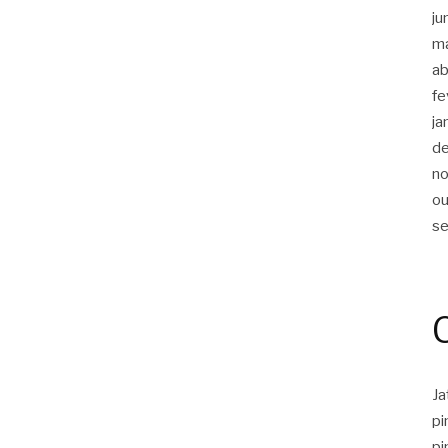
ju
m
ab
fe
ja
d
n
ou
s
J
pi
pi