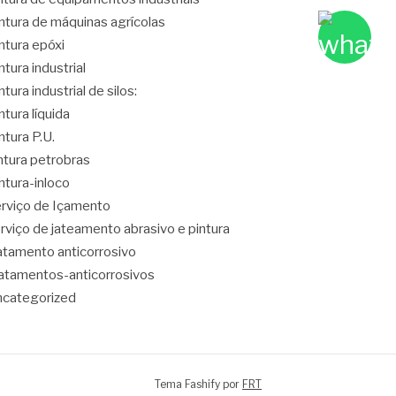
ntura de máquinas agrícolas
ntura epóxi
ntura industrial
ntura industrial de silos:
ntura líquida
ntura P.U.
ntura petrobras
ntura-inloco
rviço de Içamento
rviço de jateamento abrasivo e pintura
atamento anticorrosivo
atamentos-anticorrosivos
categorized
Tema Fashify por
FRT