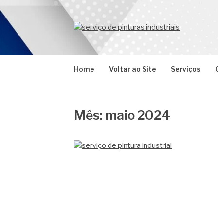
Pular
para
o
PROMAR
conteúdo
Blog
Home
Voltar ao Site
Serviços
Mês:
maio 2024