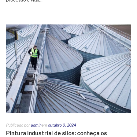
processo é vital…
Publicado por
admin
em
outubro 9, 2024
Pintura industrial de silos: conheça os