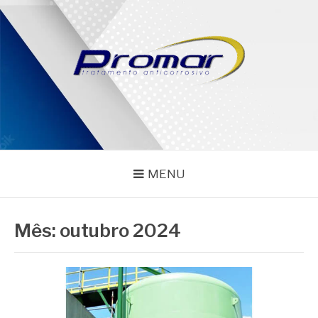
Pular
para
o
conteúdo
PROMAR
Blog
MENU
Mês:
outubro 2024