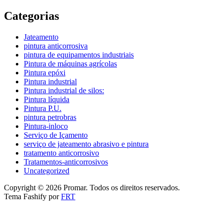
Categorias
Jateamento
pintura anticorrosiva
pintura de equipamentos industriais
Pintura de máquinas agrícolas
Pintura epóxi
Pintura industrial
Pintura industrial de silos:
Pintura líquida
Pintura P.U.
pintura petrobras
Pintura-inloco
Serviço de Içamento
serviço de jateamento abrasivo e pintura
tratamento anticorrosivo
Tratamentos-anticorrosivos
Uncategorized
Copyright © 2026 Promar. Todos os direitos reservados.
Tema Fashify por
FRT