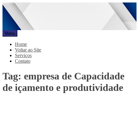
Pular
para
o
conteúdo
Menu
Promar
Blog
Home
Voltar ao Site
Serviços
Contato
Tag:
empresa de Capacidade
de içamento e produtividade