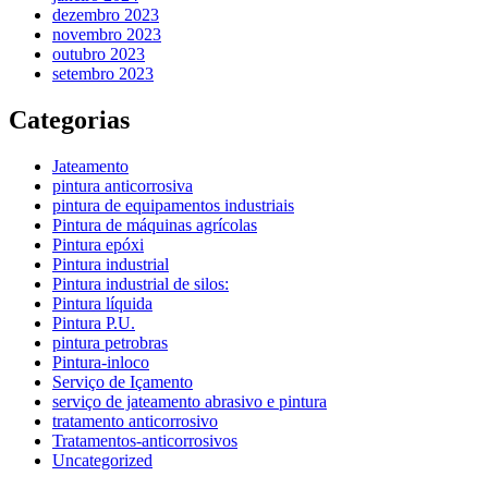
dezembro 2023
novembro 2023
outubro 2023
setembro 2023
Categorias
Jateamento
pintura anticorrosiva
pintura de equipamentos industriais
Pintura de máquinas agrícolas
Pintura epóxi
Pintura industrial
Pintura industrial de silos:
Pintura líquida
Pintura P.U.
pintura petrobras
Pintura-inloco
Serviço de Içamento
serviço de jateamento abrasivo e pintura
tratamento anticorrosivo
Tratamentos-anticorrosivos
Uncategorized