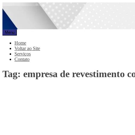
Pular
para
o
conteúdo
Menu
Promar
Blog
Home
Voltar ao Site
Serviços
Contato
Tag:
empresa de revestimento co