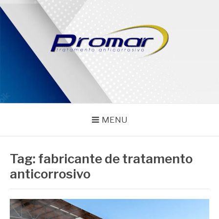
Pular
para
o
conteúdo
PROMAR
Blog
MENU
Tag:
fabricante de tratamento
anticorrosivo