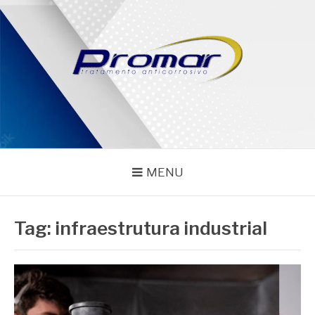
Pular
para
o
conteúdo
PROMAR
Blog
MENU
Tag:
infraestrutura industrial