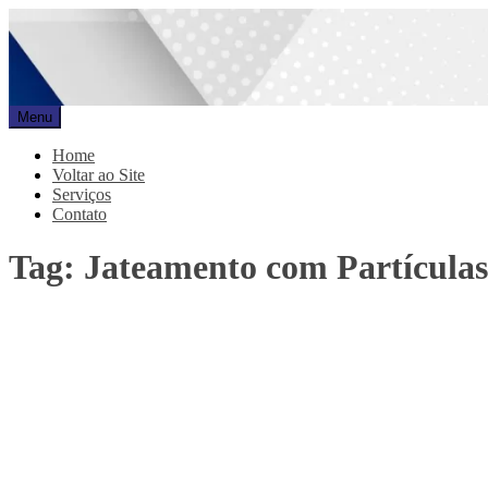
Pular
para
o
conteúdo
Menu
Promar
Blog
Home
Voltar ao Site
Serviços
Contato
Tag:
Jateamento com Partículas