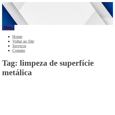
Pular
para
o
conteúdo
Menu
Promar
Blog
Home
Voltar ao Site
Serviços
Contato
Tag:
limpeza de superfície
metálica