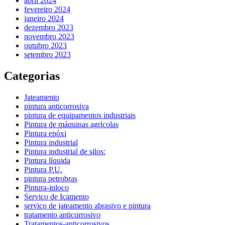
abril 2024
fevereiro 2024
janeiro 2024
dezembro 2023
novembro 2023
outubro 2023
setembro 2023
Categorias
Jateamento
pintura anticorrosiva
pintura de equipamentos industriais
Pintura de máquinas agrícolas
Pintura epóxi
Pintura industrial
Pintura industrial de silos:
Pintura líquida
Pintura P.U.
pintura petrobras
Pintura-inloco
Serviço de Içamento
serviço de jateamento abrasivo e pintura
tratamento anticorrosivo
Tratamentos-anticorrosivos