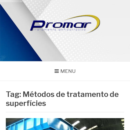
Pular
para
o
conteúdo
PROMAR
Blog
MENU
Tag:
Métodos de tratamento de
superfícies