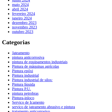
junho 2024
maio 2024
abril 2024
fevereiro 2024
janeiro 2024
dezembro 2023
novembro 2023
outubro 2023
Categorias
Jateamento
pintura anticorrosiva
pintura de equipamentos industriais
Pintura de máquinas agrícolas
Pintura epóxi
Pintura industrial
Pintura industrial de silos:
Pintura líquida
Pintura P.U.
pintura petrobras
Pintura-inloco
Serviço de Içamento
serviço de jateamento abrasivo e pintura
tratamento anticorrosivo