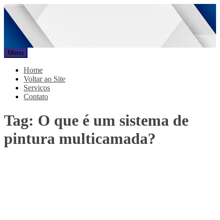
Pular
para
o
conteúdo
Menu
Promar
Blog
Home
Voltar ao Site
Serviços
Contato
Tag:
O que é um sistema de
pintura multicamada?