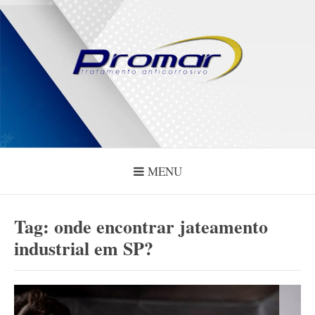
Pular
para
o
conteúdo
PROMAR
Blog
MENU
Tag:
onde encontrar jateamento
industrial em SP?