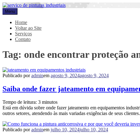
Pular
para
Menu
Promar
Blog
o
conteúdo
Home
Voltar ao Site
Serviços
Contato
Tag:
onde encontrar proteção an
Publicado por
admin
em
agosto 9, 2024
agosto 9, 2024
Saiba onde fazer jateamento em equipamen
Tempo de leitura:
3
minutos
Está em dúvida sobre onde fazer jateamento em equipamentos indust
outros setores, atendendo às mais variadas exigências de seus cliente
Publicado por
admin
em
julho 10, 2024
julho 10, 2024