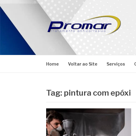
Pular
para
o
conteúdo
PROMAR
Blog
Home
Voltar ao Site
Serviços
Tag:
pintura com epóxi