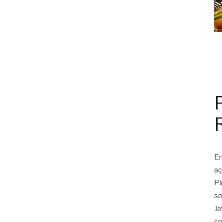
Em
aç
Pi
so
Ja
co