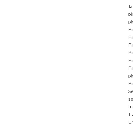
J
pi
pi
Pi
Pi
Pi
Pi
Pi
Pi
pi
Pi
Se
se
tr
Tr
Un