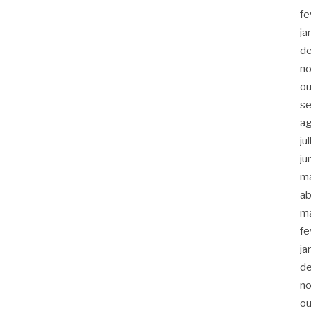
fe
ja
d
n
ou
s
a
ju
ju
m
ab
m
fe
ja
d
n
ou