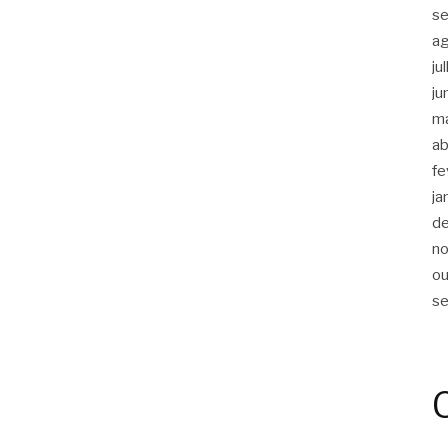
s
a
ju
ju
m
ab
fe
ja
d
n
ou
s