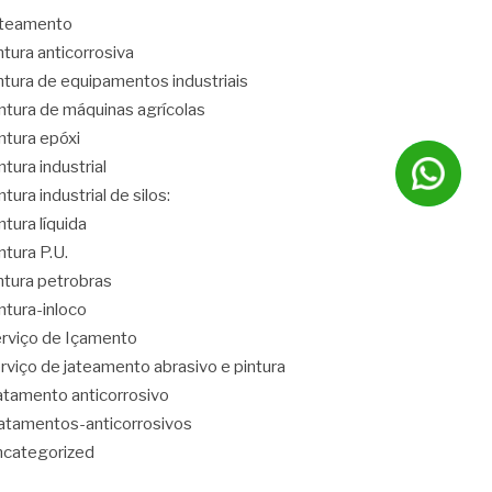
ateamento
ntura anticorrosiva
ntura de equipamentos industriais
ntura de máquinas agrícolas
ntura epóxi
ntura industrial
ntura industrial de silos:
ntura líquida
ntura P.U.
ntura petrobras
ntura-inloco
rviço de Içamento
rviço de jateamento abrasivo e pintura
atamento anticorrosivo
atamentos-anticorrosivos
categorized