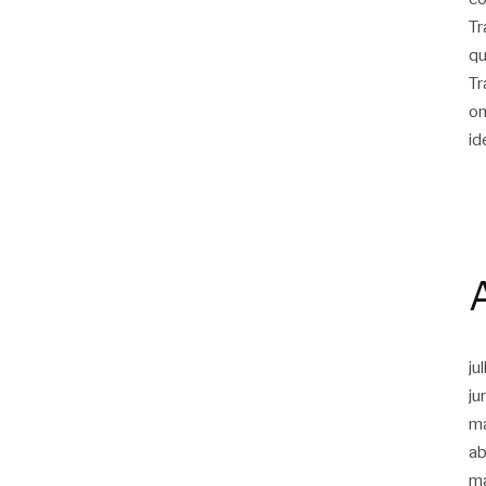
Tr
qu
Tr
on
id
ju
ju
m
ab
m