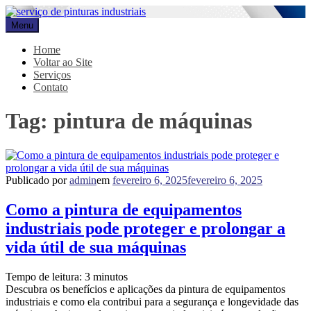
Pular
para
Menu
Promar
Blog
o
conteúdo
Home
Voltar ao Site
Serviços
Contato
Tag:
pintura de máquinas
Publicado por
admin
em
fevereiro 6, 2025
fevereiro 6, 2025
Como a pintura de equipamentos
industriais pode proteger e prolongar a
vida útil de sua máquinas
Tempo de leitura:
3
minutos
Descubra os benefícios e aplicações da pintura de equipamentos
industriais e como ela contribui para a segurança e longevidade das