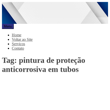
Pular
para
o
conteúdo
Menu
Promar
Blog
Home
Voltar ao Site
Serviços
Contato
Tag:
pintura de proteção
anticorrosiva em tubos