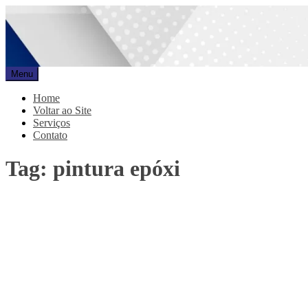
Pular
para
o
conteúdo
Menu
Promar
Blog
Home
Voltar ao Site
Serviços
Contato
Tag:
pintura epóxi