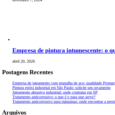
Empresa de pintura intumescente: o qu
abril 20, 2026
Postagens Recentes
Empresa de jateamento com granalha de aço: qualidade Promar
Pintura epóxi industrial em São Paulo: solicite um orçamento
Jateamento abrasivo industrial: onde contratar em SP
Tratamento anticorrosivo: o que é e para que serve?
Tratamento anticorrosivo para máquinas: onde encontrar a prest
Arquivos