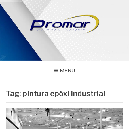
Pular
para
o
conteúdo
PROMAR
Blog
MENU
Tag:
pintura epóxi industrial