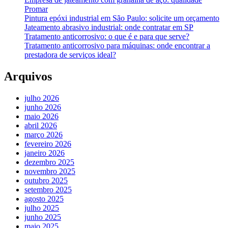
Promar
Pintura epóxi industrial em São Paulo: solicite um orçamento
Jateamento abrasivo industrial: onde contratar em SP
Tratamento anticorrosivo: o que é e para que serve?
Tratamento anticorrosivo para máquinas: onde encontrar a
prestadora de serviços ideal?
Arquivos
julho 2026
junho 2026
maio 2026
abril 2026
março 2026
fevereiro 2026
janeiro 2026
dezembro 2025
novembro 2025
outubro 2025
setembro 2025
agosto 2025
julho 2025
junho 2025
maio 2025