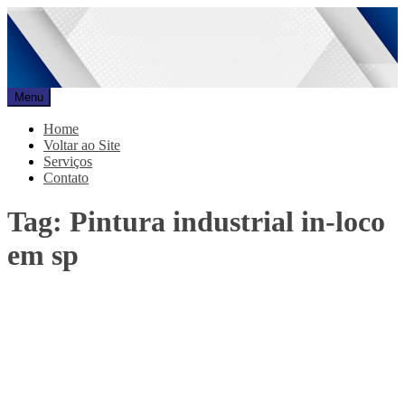
Pular
para
o
conteúdo
Menu
Promar
Blog
Home
Voltar ao Site
Serviços
Contato
Tag:
Pintura industrial in-loco
em sp