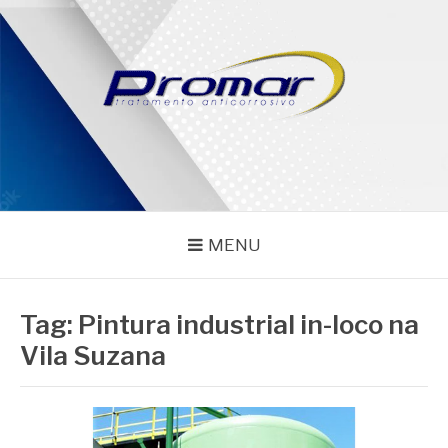
Pular
para
o
conteúdo
PROMAR
Blog
MENU
Tag:
Pintura industrial in-loco na
Vila Suzana