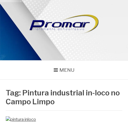
Pular
para
o
conteúdo
PROMAR
Blog
MENU
Tag:
Pintura industrial in-loco no
Campo Limpo