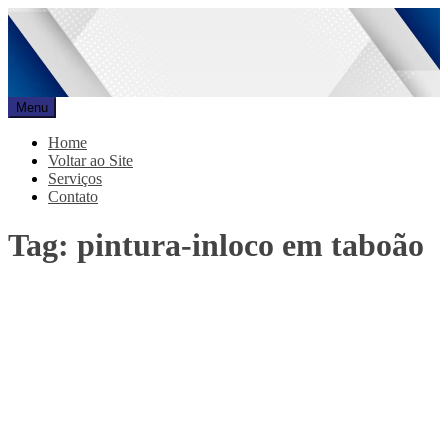
Pular
para
o
conteúdo
Menu
Promar
Blog
Home
Voltar ao Site
Serviços
Contato
Tag:
pintura-inloco em taboão