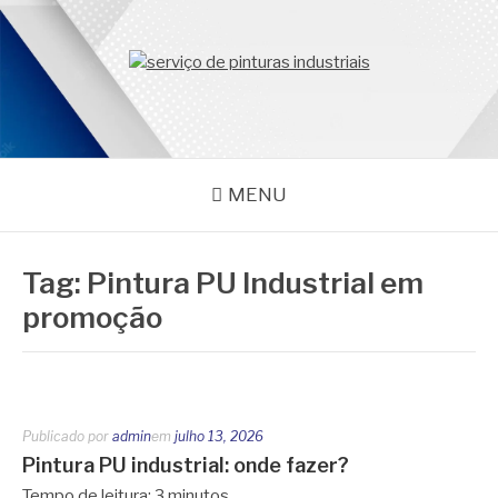
Pular
para
o
PROMAR
conteúdo
Blog
MENU
Tag:
Pintura PU Industrial em
promoção
Publicado por
admin
em
julho 13, 2026
Pintura PU industrial: onde fazer?
Tempo de leitura:
3
minutos