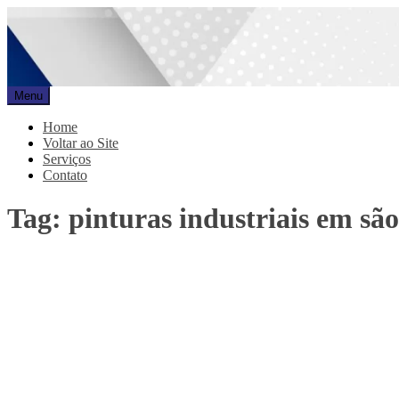
Pular
para
o
conteúdo
Menu
Promar
Blog
Home
Voltar ao Site
Serviços
Contato
Tag:
pinturas industriais em sã