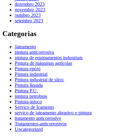
dezembro 2023
novembro 2023
outubro 2023
setembro 2023
Categorias
Jateamento
pintura anticorrosiva
pintura de equipamentos industriais
Pintura de máquinas agrícolas
Pintura epóxi
Pintura industrial
Pintura industrial de silos:
Pintura líquida
Pintura P.U.
pintura petrobras
Pintura-inloco
Serviço de Içamento
serviço de jateamento abrasivo e pintura
tratamento anticorrosivo
Tratamentos-anticorrosivos
Uncategorized