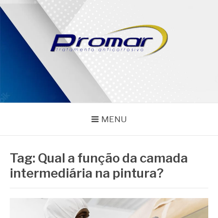
Pular
para
o
conteúdo
PROMAR
Blog
MENU
Tag:
Qual a função da camada
intermediária na pintura?