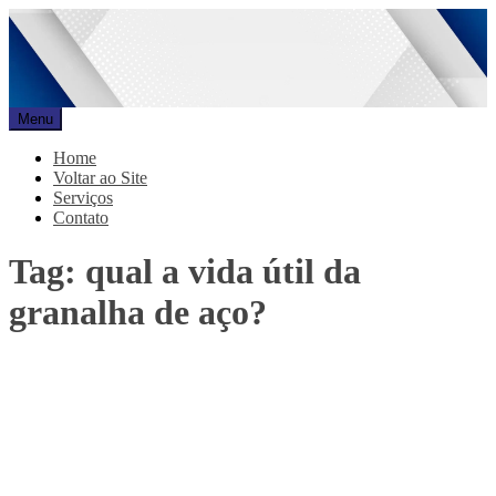
Pular
para
o
conteúdo
Menu
Promar
Blog
Home
Voltar ao Site
Serviços
Contato
Tag:
qual a vida útil da
granalha de aço?