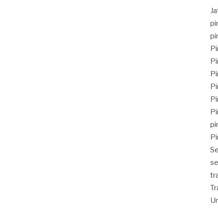
J
pi
pi
Pi
Pi
Pi
Pi
Pi
Pi
pi
Pi
Se
se
tr
Tr
Un