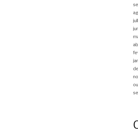
s
a
ju
ju
m
ab
fe
ja
d
n
ou
s