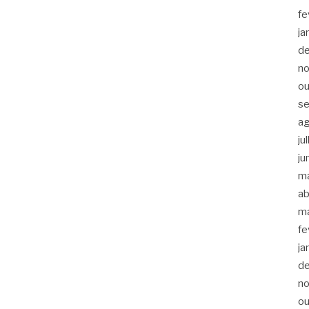
fe
ja
d
n
ou
s
a
ju
ju
m
ab
m
fe
ja
d
n
ou