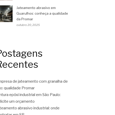
Jateamento abrasivo em
Guarulhos: conheça a qualidade
da Promar
outubro 20, 2025
Postagens
Recentes
presa de jateamento com granalha de
o: qualidade Promar
ntura epóxi industrial em São Paulo:
licite um orçamento
teamento abrasivo industrial: onde
ntratar em SP