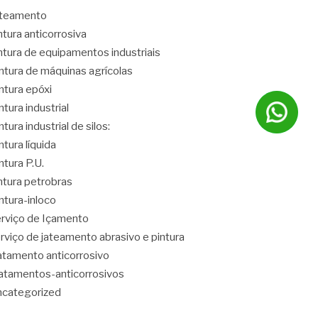
ateamento
ntura anticorrosiva
ntura de equipamentos industriais
ntura de máquinas agrícolas
ntura epóxi
ntura industrial
ntura industrial de silos:
ntura líquida
ntura P.U.
ntura petrobras
ntura-inloco
rviço de Içamento
rviço de jateamento abrasivo e pintura
atamento anticorrosivo
atamentos-anticorrosivos
categorized