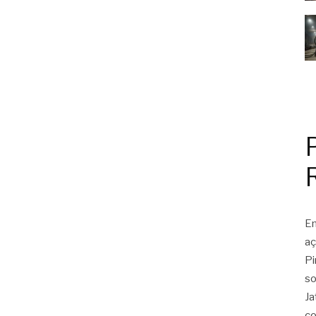
Em
aç
Pi
so
Ja
co