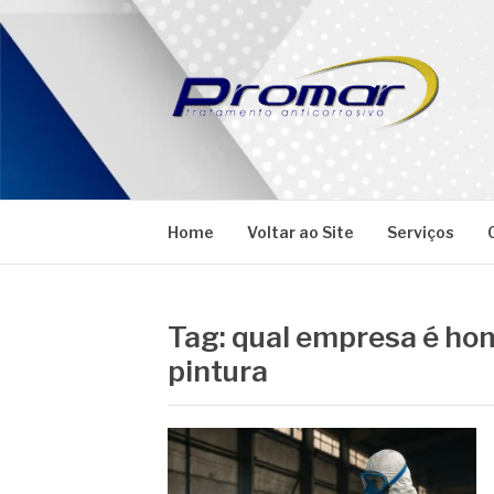
Pular
para
o
conteúdo
PROMAR
Blog
Home
Voltar ao Site
Serviços
Tag:
qual empresa é ho
pintura