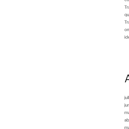
Tr
qu
Tr
on
id
ju
ju
m
ab
m