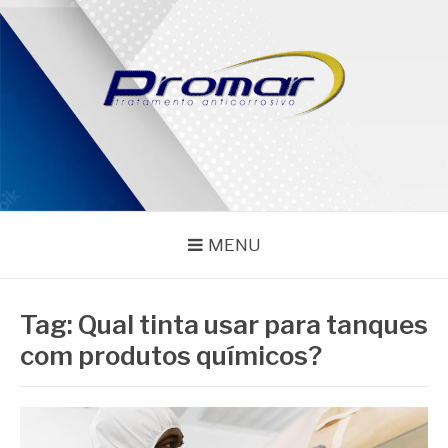
Pular
para
o
conteúdo
PROMAR
Blog
MENU
Tag:
Qual tinta usar para tanques
com produtos químicos?