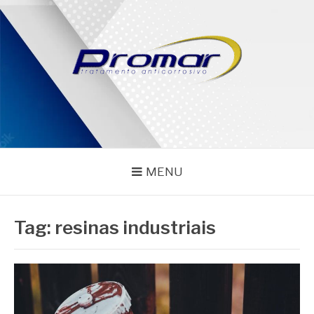
Pular
para
o
conteúdo
PROMAR
Blog
MENU
Tag:
resinas industriais