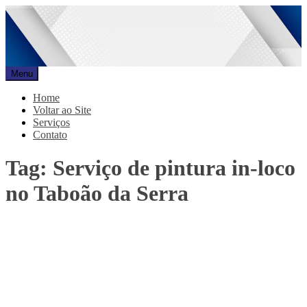
Pular
para
o
conteúdo
Menu
Promar
Blog
Home
Voltar ao Site
Serviços
Contato
Tag:
Serviço de pintura in-loco
no Taboão da Serra