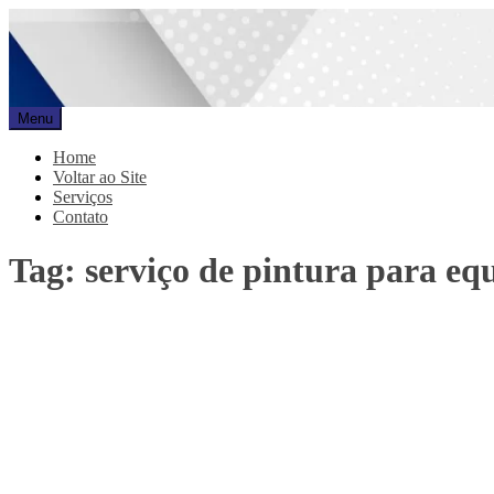
Pular
para
o
conteúdo
Menu
Promar
Blog
Home
Voltar ao Site
Serviços
Contato
Tag:
serviço de pintura para eq