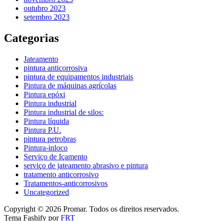
outubro 2023
setembro 2023
Categorias
Jateamento
pintura anticorrosiva
pintura de equipamentos industriais
Pintura de máquinas agrícolas
Pintura epóxi
Pintura industrial
Pintura industrial de silos:
Pintura líquida
Pintura P.U.
pintura petrobras
Pintura-inloco
Serviço de Içamento
serviço de jateamento abrasivo e pintura
tratamento anticorrosivo
Tratamentos-anticorrosivos
Uncategorized
Copyright © 2026 Promar. Todos os direitos reservados.
Tema Fashify por
FRT