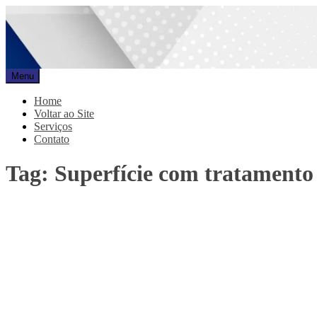
Pular
para
o
conteúdo
Menu
Promar
Blog
Home
Voltar ao Site
Serviços
Contato
Tag:
Superfície com tratamento 