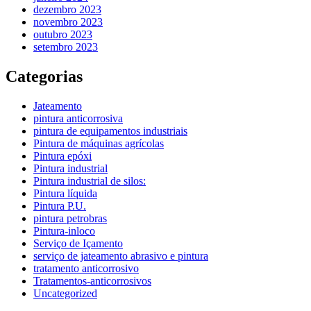
dezembro 2023
novembro 2023
outubro 2023
setembro 2023
Categorias
Jateamento
pintura anticorrosiva
pintura de equipamentos industriais
Pintura de máquinas agrícolas
Pintura epóxi
Pintura industrial
Pintura industrial de silos:
Pintura líquida
Pintura P.U.
pintura petrobras
Pintura-inloco
Serviço de Içamento
serviço de jateamento abrasivo e pintura
tratamento anticorrosivo
Tratamentos-anticorrosivos
Uncategorized