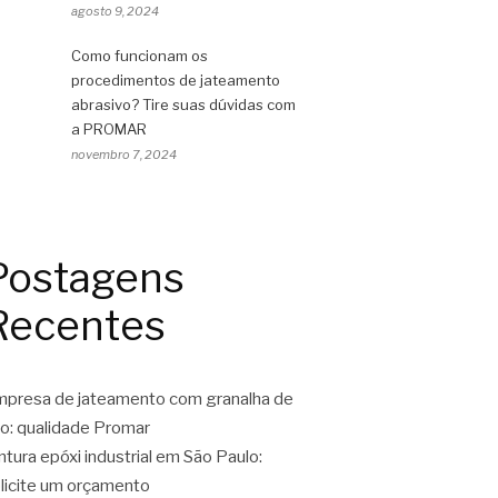
agosto 9, 2024
Como funcionam os
procedimentos de jateamento
abrasivo? Tire suas dúvidas com
a PROMAR
novembro 7, 2024
Postagens
Recentes
presa de jateamento com granalha de
o: qualidade Promar
ntura epóxi industrial em São Paulo:
licite um orçamento