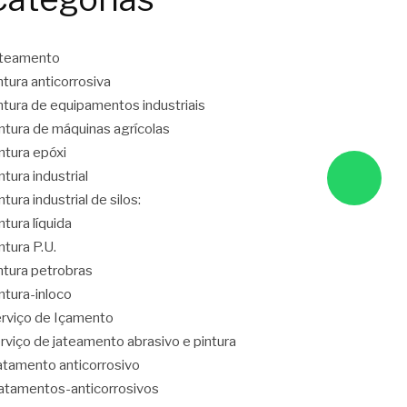
ateamento
ntura anticorrosiva
ntura de equipamentos industriais
ntura de máquinas agrícolas
ntura epóxi
ntura industrial
ntura industrial de silos:
ntura líquida
ntura P.U.
ntura petrobras
ntura-inloco
rviço de Içamento
rviço de jateamento abrasivo e pintura
atamento anticorrosivo
atamentos-anticorrosivos