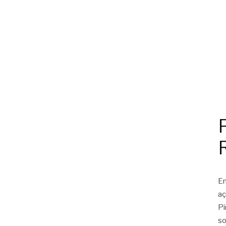
Em
aç
Pi
so