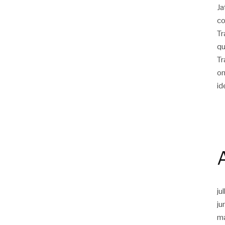
Ja
co
Tr
qu
Tr
on
id
ju
ju
m