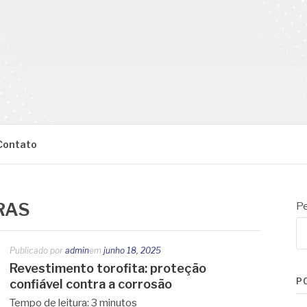
Contato
BRAS
Pe
Publicado por
admin
em
junho 18, 2025
Revestimento torofita: proteção
P
confiável contra a corrosão
Tempo de leitura:
3
minutos