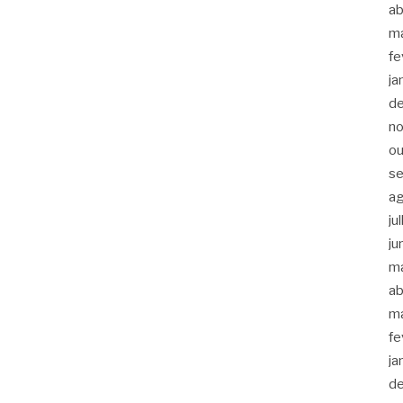
ab
m
fe
ja
d
n
ou
s
a
ju
ju
m
ab
m
fe
ja
d