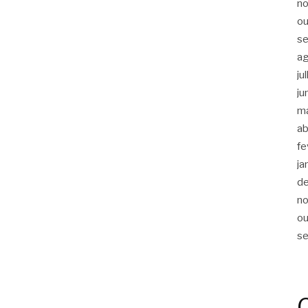
n
ou
s
a
ju
ju
m
ab
fe
ja
d
n
ou
s