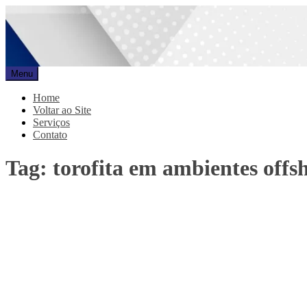
Pular
para
o
conteúdo
Menu
Promar
Blog
Home
Voltar ao Site
Serviços
Contato
Tag:
torofita em ambientes offs