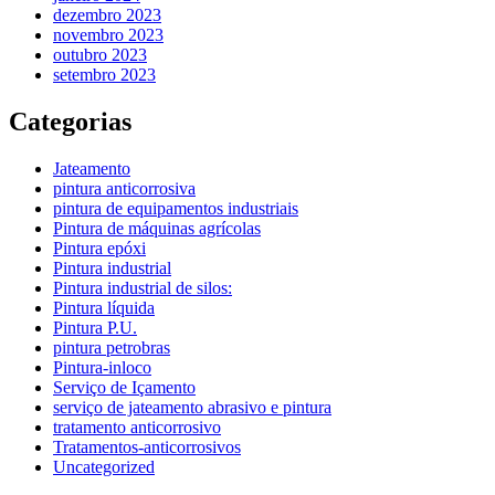
dezembro 2023
novembro 2023
outubro 2023
setembro 2023
Categorias
Jateamento
pintura anticorrosiva
pintura de equipamentos industriais
Pintura de máquinas agrícolas
Pintura epóxi
Pintura industrial
Pintura industrial de silos:
Pintura líquida
Pintura P.U.
pintura petrobras
Pintura-inloco
Serviço de Içamento
serviço de jateamento abrasivo e pintura
tratamento anticorrosivo
Tratamentos-anticorrosivos
Uncategorized