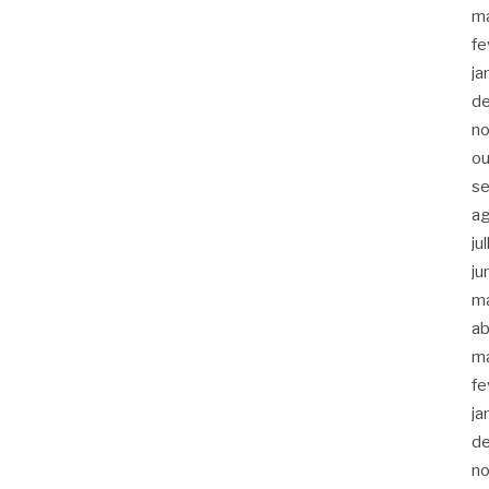
m
fe
ja
d
n
ou
s
a
ju
ju
m
ab
m
fe
ja
d
n