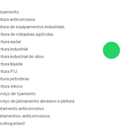
ateamento
ntura anticorrosiva
ntura de equipamentos industriais
ntura de máquinas agrícolas
ntura epóxi
ntura industrial
ntura industrial de silos:
ntura líquida
ntura P.U.
ntura petrobras
ntura-inloco
rviço de Içamento
rviço de jateamento abrasivo e pintura
atamento anticorrosivo
atamentos-anticorrosivos
categorized