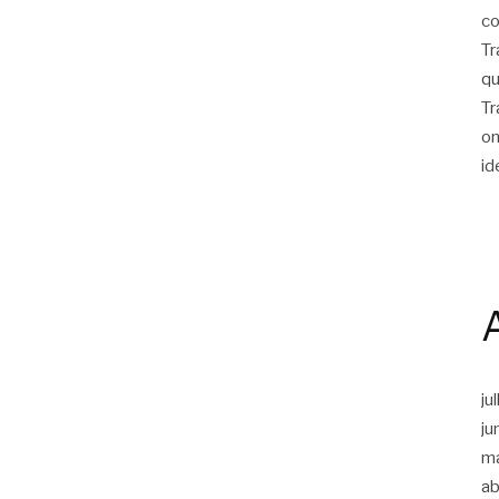
co
Tr
qu
Tr
on
id
ju
ju
m
ab