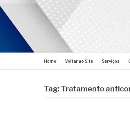
Pular
para
o
conteúdo
PROMAR
Blog
Home
Voltar ao Site
Serviços
Tag:
Tratamento antico