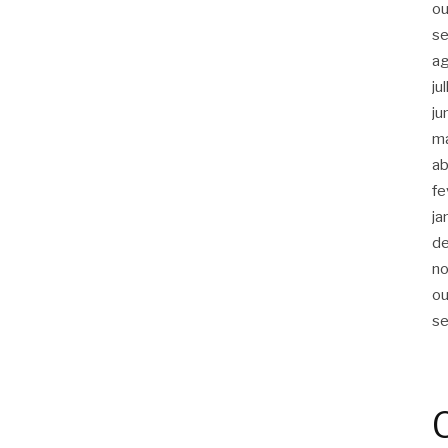
ou
s
a
ju
ju
m
ab
fe
ja
d
n
ou
s