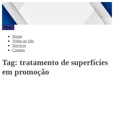
Pular
para
o
conteúdo
Menu
Promar
Blog
Home
Voltar ao Site
Serviços
Contato
Tag:
tratamento de superfícies
em promoção