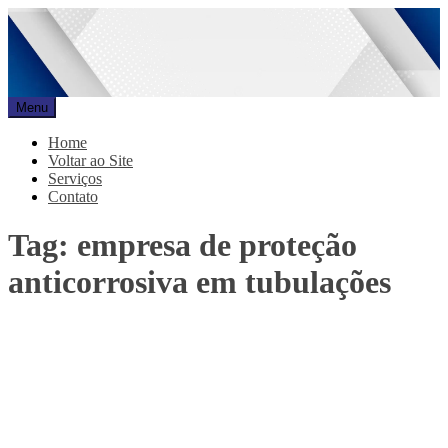
Pular
para
o
conteúdo
Menu
Promar
Blog
Home
Voltar ao Site
Serviços
Contato
Tag:
empresa de proteção
anticorrosiva em tubulações