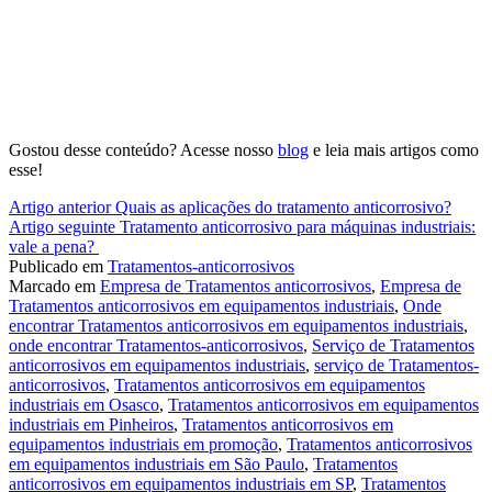
Gostou desse conteúdo? Acesse nosso
blog
e leia mais artigos como
esse!
Continue
Artigo anterior
Quais as aplicações do tratamento anticorrosivo?
Artigo seguinte
Tratamento anticorrosivo para máquinas industriais:
lendo
vale a pena?
Publicado em
Tratamentos-anticorrosivos
Marcado em
Empresa de Tratamentos anticorrosivos
,
Empresa de
Tratamentos anticorrosivos em equipamentos industriais
,
Onde
encontrar Tratamentos anticorrosivos em equipamentos industriais
,
onde encontrar Tratamentos-anticorrosivos
,
Serviço de Tratamentos
anticorrosivos em equipamentos industriais
,
serviço de Tratamentos-
anticorrosivos
,
Tratamentos anticorrosivos em equipamentos
industriais em Osasco
,
Tratamentos anticorrosivos em equipamentos
industriais em Pinheiros
,
Tratamentos anticorrosivos em
equipamentos industriais em promoção
,
Tratamentos anticorrosivos
em equipamentos industriais em São Paulo
,
Tratamentos
anticorrosivos em equipamentos industriais em SP
,
Tratamentos