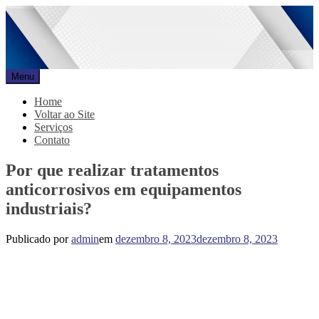
Pular
para
o
conteúdo
Menu
Promar
Blog
Home
Voltar ao Site
Serviços
Contato
Por que realizar tratamentos
anticorrosivos em equipamentos
industriais?
Publicado por
admin
em
dezembro 8, 2023
dezembro 8, 2023