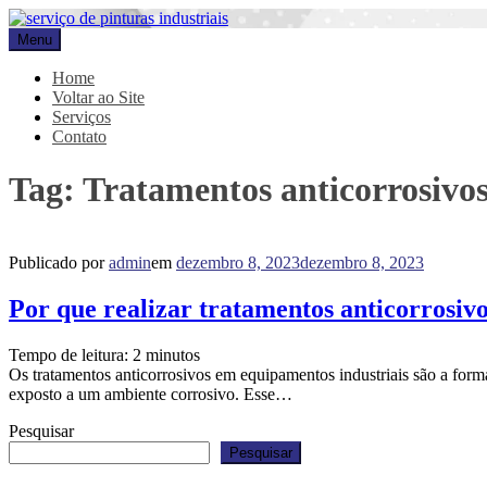
Pular
para
Menu
Promar
Blog
o
conteúdo
Home
Voltar ao Site
Serviços
Contato
Tag:
Tratamentos anticorrosivo
Publicado por
admin
em
dezembro 8, 2023
dezembro 8, 2023
Por que realizar tratamentos anticorrosiv
Tempo de leitura:
2
minutos
Os tratamentos anticorrosivos em equipamentos industriais são a form
exposto a um ambiente corrosivo. Esse…
Pesquisar
Pesquisar