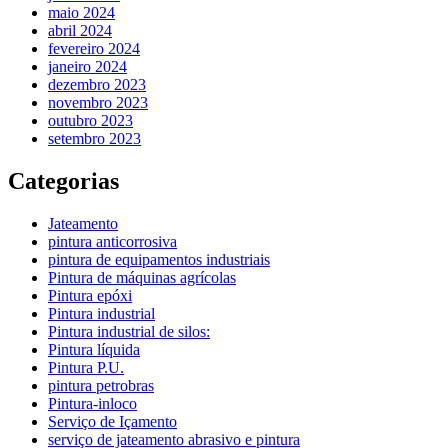
maio 2024
abril 2024
fevereiro 2024
janeiro 2024
dezembro 2023
novembro 2023
outubro 2023
setembro 2023
Categorias
Jateamento
pintura anticorrosiva
pintura de equipamentos industriais
Pintura de máquinas agrícolas
Pintura epóxi
Pintura industrial
Pintura industrial de silos:
Pintura líquida
Pintura P.U.
pintura petrobras
Pintura-inloco
Serviço de Içamento
serviço de jateamento abrasivo e pintura