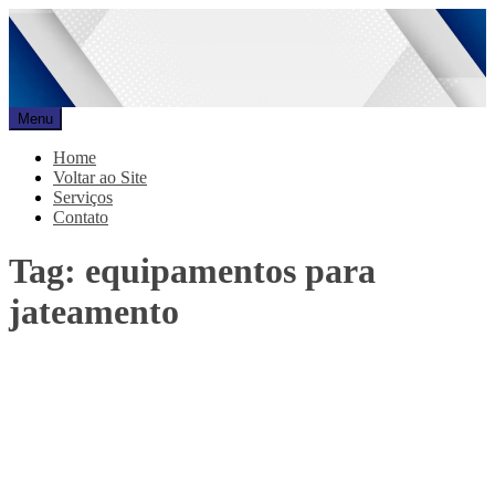
Pular
para
o
conteúdo
Menu
Promar
Blog
Home
Voltar ao Site
Serviços
Contato
Tag:
equipamentos para
jateamento