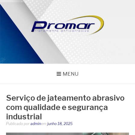
Pular
para
o
conteúdo
PROMAR
Blog
MENU
Serviço de jateamento abrasivo
com qualidade e segurança
industrial
Publicado por
admin
em
junho 18, 2025