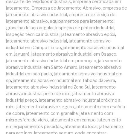
descarte de resíduos industriais
,
empresa certificada em
jateamento
,
Empresa de Jateamento Abrasivo
,
empresa de
jateamento abrasivo industrial
,
empresa de serviço de
jateamento abrasivo
,
equipamentos para jateamento
,
granalha de aço angular
,
inspeção de pintura industrial
,
inspeção técnica industrial
,
jateamento abrasivo epóxi
,
jateamento abrasivo industrial
,
jateamento abrasivo
industrial em Campo Limpo
,
jateamento abrasivo industrial
em Jaguaré
,
jateamento abrasivo industrial em Osasco
,
jateamento abrasivo industrial em promoção
,
jateamento
abrasivo industrial em Santo Amaro
,
jateamento abrasivo
industrial em são paulo
,
jateamento abrasivo industrial em
sp
,
jateamento abrasivo industrial em Taboão da Serra
,
jateamento abrasivo industrial na Zona Sul
,
jateamento
abrasivo industrial perto de mim
,
jateamento abrasivo
industrial preço
,
jateamento abrasivo industrial próximo a
mim
,
jateamento abrasivo seguro
,
jateamento com escória
de cobre
,
jateamento com granalha
,
jateamento com
microesfera de vidro
,
jateamento em campo
,
jateamento
em equipamentos pesados
,
jateamento local
,
jateamento
para aço inox
,
jateamento seguro
,
onde encontrar