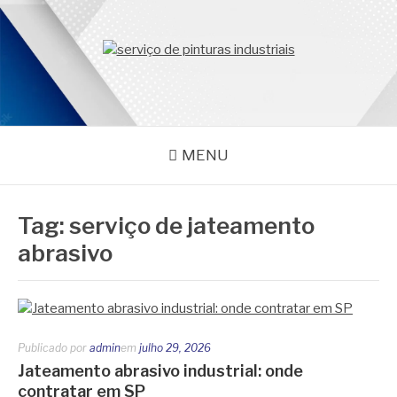
Pular
para
o
PROMAR
conteúdo
Blog
MENU
Tag:
serviço de jateamento
abrasivo
Publicado por
admin
em
julho 29, 2026
Jateamento abrasivo industrial: onde
contratar em SP