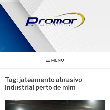
Pular
para
o
conteúdo
PROMAR
Blog
MENU
Tag:
jateamento abrasivo
industrial perto de mim