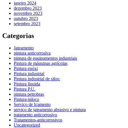
janeiro 2024
dezembro 2023
novembro 2023
outubro 2023
setembro 2023
Categorias
Jateamento
pintura anticorrosiva
pintura de equipamentos industriais
Pintura de máquinas agrícolas
Pintura epóxi
Pintura industrial
Pintura industrial de silos:
Pintura líquida
Pintura P.U.
pintura petrobras
Pintura-inloco
Serviço de Içamento
serviço de jateamento abrasivo e pintura
tratamento anticorrosivo
Tratamentos-anticorrosivos
Uncategorized