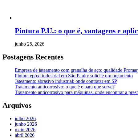
Pintura P.U.: o que é, vantagens e apli
junho 25, 2026
Postagens Recentes
Empresa de jateamento com granalha de aço: qualidade Promar
Pintura epóxi industrial em São Paulo: solicite um orçamento
Jateamento abrasivo industrial: onde contratar em SP
Tratamento anticorrosivo: o que é e para que serve?
Tratamento anticorrosivo para máquinas: onde encontrar a prest
Arquivos
julho 2026
junho 2026
maio 2026
abril 2026