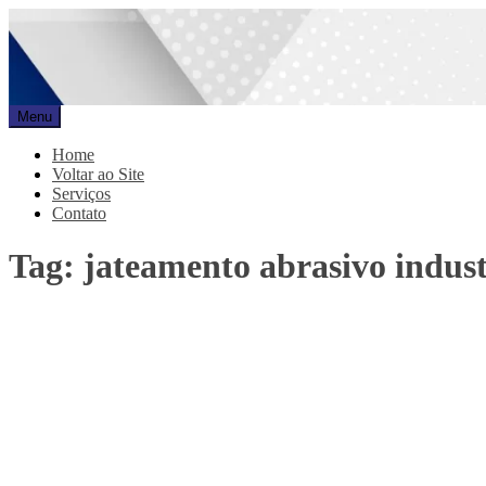
Pular
para
o
conteúdo
Menu
Promar
Blog
Home
Voltar ao Site
Serviços
Contato
Tag:
jateamento abrasivo indust