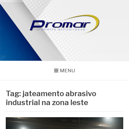
Pular
para
o
conteúdo
PROMAR
Blog
MENU
Tag:
jateamento abrasivo
industrial na zona leste