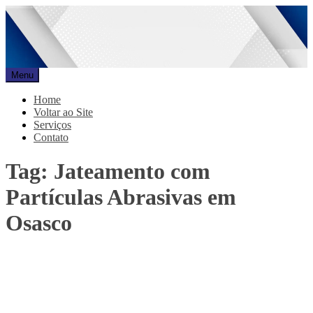
Pular
para
o
conteúdo
Menu
Promar
Blog
Home
Voltar ao Site
Serviços
Contato
Tag:
Jateamento com
Partículas Abrasivas em
Osasco