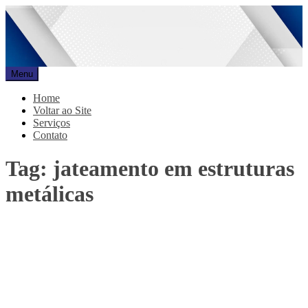
Pular
para
o
conteúdo
Menu
Promar
Blog
Home
Voltar ao Site
Serviços
Contato
Tag:
jateamento em estruturas
metálicas