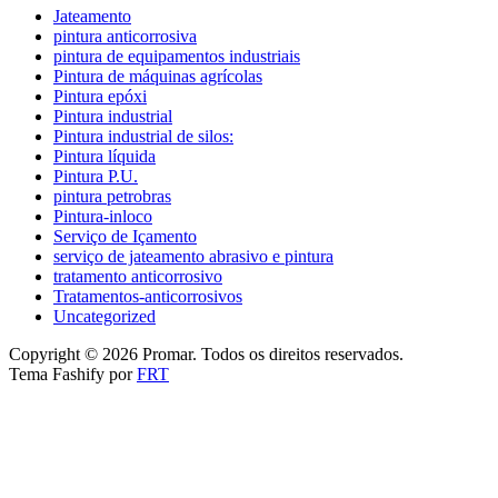
Jateamento
pintura anticorrosiva
pintura de equipamentos industriais
Pintura de máquinas agrícolas
Pintura epóxi
Pintura industrial
Pintura industrial de silos:
Pintura líquida
Pintura P.U.
pintura petrobras
Pintura-inloco
Serviço de Içamento
serviço de jateamento abrasivo e pintura
tratamento anticorrosivo
Tratamentos-anticorrosivos
Uncategorized
Copyright © 2026 Promar. Todos os direitos reservados.
Tema Fashify por
FRT