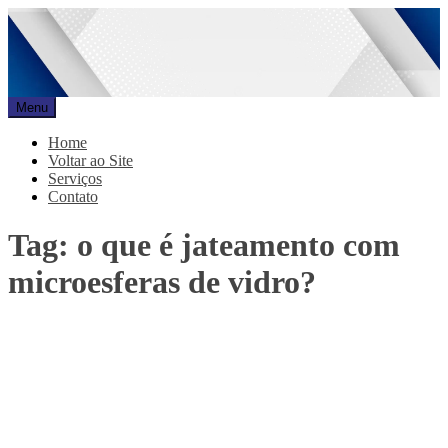
Pular
para
o
conteúdo
Menu
Promar
Blog
Home
Voltar ao Site
Serviços
Contato
Tag:
o que é jateamento com
microesferas de vidro?