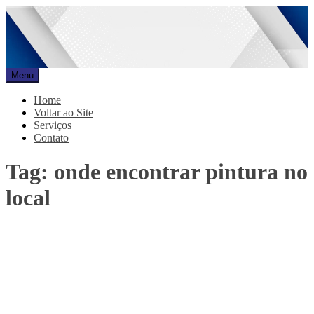
Pular
para
o
conteúdo
Menu
Promar
Blog
Home
Voltar ao Site
Serviços
Contato
Tag:
onde encontrar pintura no
local