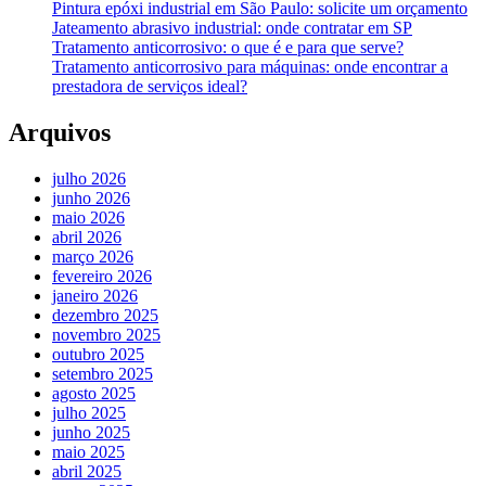
Pintura epóxi industrial em São Paulo: solicite um orçamento
Jateamento abrasivo industrial: onde contratar em SP
Tratamento anticorrosivo: o que é e para que serve?
Tratamento anticorrosivo para máquinas: onde encontrar a
prestadora de serviços ideal?
Arquivos
julho 2026
junho 2026
maio 2026
abril 2026
março 2026
fevereiro 2026
janeiro 2026
dezembro 2025
novembro 2025
outubro 2025
setembro 2025
agosto 2025
julho 2025
junho 2025
maio 2025
abril 2025