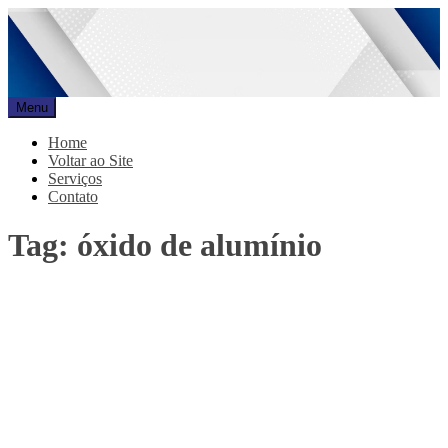
Pular
para
o
conteúdo
Menu
Promar
Blog
Home
Voltar ao Site
Serviços
Contato
Tag:
óxido de alumínio